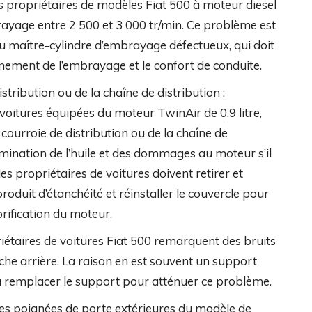
s propriétaires de modèles Fiat 500 à moteur diesel
rayage entre 2 500 et 3 000 tr/min. Ce problème est
u maître-cylindre d’embrayage défectueux, qui doit
nement de l’embrayage et le confort de conduite.
istribution ou de la chaîne de distribution :
s voitures équipées du moteur TwinAir de 0,9 litre,
 courroie de distribution ou de la chaîne de
mination de l’huile et des dommages au moteur s’il
es propriétaires de voitures doivent retirer et
oduit d’étanchéité et réinstaller le couvercle pour
brification du moteur.
iétaires de voitures Fiat 500 remarquent des bruits
che arrière. La raison en est souvent un support
dû remplacer le support pour atténuer ce problème.
Les poignées de porte extérieures du modèle de