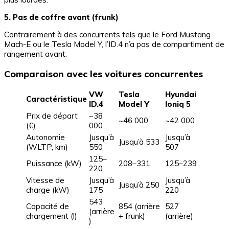
5. Pas de coffre avant (frunk)
Contrairement à des concurrents tels que le Ford Mustang
Mach-E ou le Tesla Model Y, l’ID.4 n’a pas de compartiment de
rangement avant.
Comparaison avec les voitures concurrentes
VW
Tesla
Hyundai
Caractéristique
ID.4
Model Y
Ioniq 5
Prix de départ
~38
~46 000
~42 000
(€)
000
Autonomie
Jusqu’à
Jusqu’à
Jusqu’à 533
(WLTP, km)
550
507
125–
Puissance (kW)
208–331
125–239
220
Vitesse de
Jusqu’à
Jusqu’à
Jusqu’à 250
charge (kW)
175
220
543
Capacité de
854 (arrière
527
(arrière
chargement (l)
+ frunk)
(arrière)
)